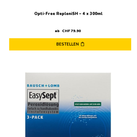
Opti-Free RepleniSH – 4 x 300ml
ab
CHF
79
.
90
BESTELLEN