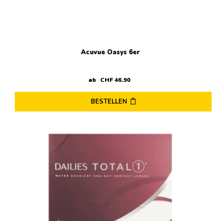
Acuvue Oasys 6er
ab
CHF
46
.
90
BESTELLEN
Dieses
Produkt
weist
mehrere
Varianten
auf.
Die
Optionen
können
auf