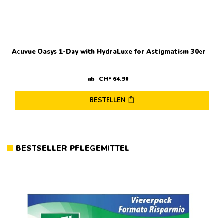
der
Produktseite
gewählt
werden
Acuvue Oasys 1-Day with HydraLuxe for Astigmatism 30er
ab
CHF
64
.
90
BESTELLEN
Dieses
Produkt
weist
mehrere
BESTSELLER PFLEGEMITTEL
Varianten
auf.
Die
Optionen
können
auf