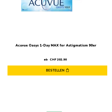
Produktseite
gewählt
werden
Acuvue Oasys 1-Day MAX for Astigmatism 90er
ab
CHF
202
.
90
BESTELLEN
Dieses
Produkt
weist
mehrere
Varianten
auf.
Die