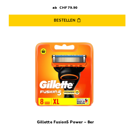
ab
CHF
79
.
90
BESTELLEN
Gillette Fusion5 Power – 8er