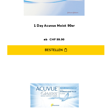
der
Produktseite
gewählt
werden
1 Day Acuvue Moist 90er
ab
CHF
99
.
90
BESTELLEN
Dieses
Produkt
weist
mehrere
Varianten
auf.
Die
Optionen
können
auf