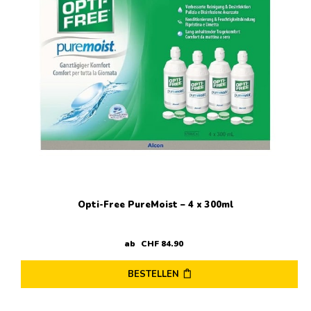
der
Produktseite
gewählt
werden
Opti-Free PureMoist – 4 x 300ml
ab
CHF
84
.
90
BESTELLEN