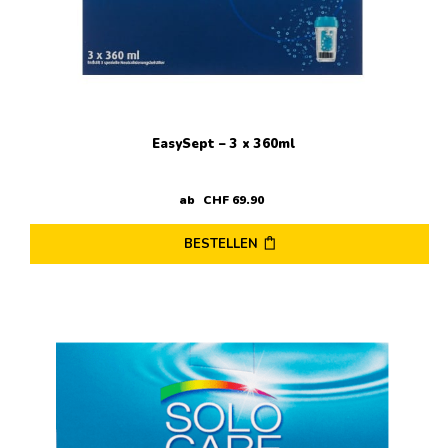
EasySept – 3 x 360ml
ab
CHF
69
.
90
BESTELLEN