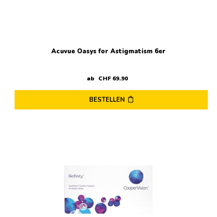
der
Produktseite
gewählt
werden
Acuvue Oasys for Astigmatism 6er
ab
CHF
69
.
90
BESTELLEN
Dieses
Produkt
weist
mehrere
Varianten
auf.
Die
Optionen
können
auf