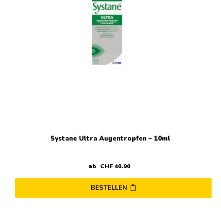
Optionen
können
auf
der
Produktseite
gewählt
werden
Systane Ultra Augentropfen – 10ml
ab
CHF
40
.
90
BESTELLEN