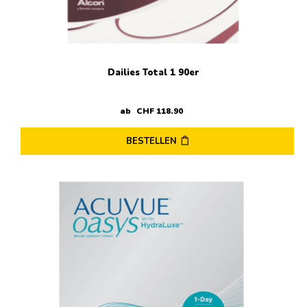
der
Produktseite
gewählt
werden
Dailies Total 1 90er
ab
CHF
118
.
90
BESTELLEN
Dieses
Produkt
weist
mehrere
Varianten
auf.
Die
Optionen
können
auf