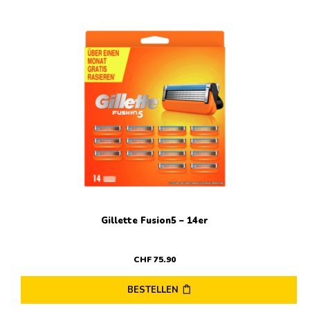
Gillette Fusion5 – 14er
CHF
75
.
90
BESTELLEN