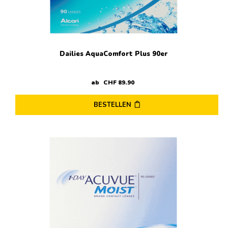
der
Produktseite
gewählt
werden
Dailies AquaComfort Plus 90er
ab
CHF
89
.
90
BESTELLEN
Dieses
Produkt
weist
mehrere
Varianten
auf.
Die
Optionen
können
auf