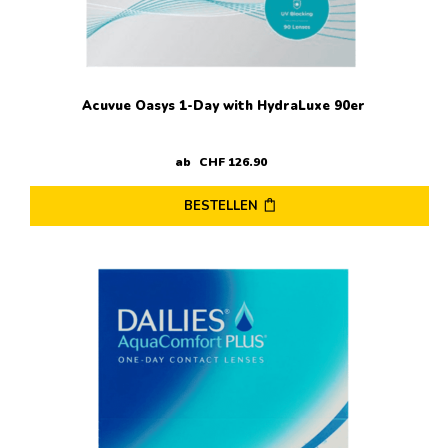
der
Produktseite
gewählt
werden
Acuvue Oasys 1-Day with HydraLuxe 90er
ab
CHF
126
.
90
BESTELLEN
Dieses
Produkt
weist
mehrere
Varianten
auf.
Die
Optionen
können
auf