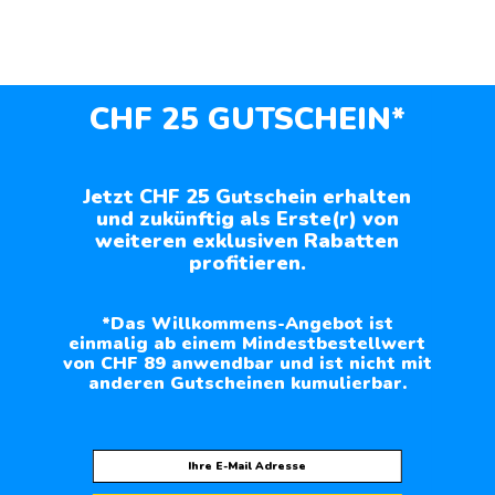
CHF 25 GUTSCHEIN*
Jetzt CHF 25 Gutschein erhalten
und zukünftig als Erste(r) von
weiteren exklusiven Rabatten
profitieren.
*Das Willkommens-Angebot ist
einmalig ab einem Mindestbestellwert
von CHF 89 anwendbar und ist nicht mit
anderen Gutscheinen kumulierbar.