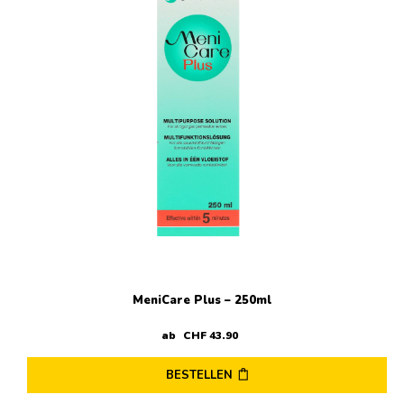
MeniCare Plus – 250ml
ab
CHF
43
.
90
BESTELLEN