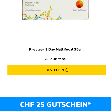
Die
Optionen
können
auf
der
Produktseite
gewählt
werden
Proclear 1 Day Multifocal 30er
ab
CHF
57
.
90
BESTELLEN
Dieses
Produkt
weist
mehrere
Varianten
CHF 25 GUTSCHEIN*
auf.
Die