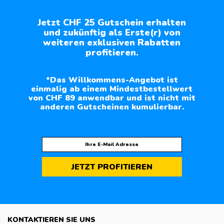
Optionen
können
Jetzt CHF 25 Gutschein erhalten
und zukünftig als Erste(r) von
auf
weiteren exklusiven Rabatten
der
profitieren.
Produktseite
gewählt
werden
*Das Willkommens-Angebot ist
einmalig ab einem Mindestbestellwert
von CHF 89 anwendbar und ist nicht mit
anderen Gutscheinen kumulierbar.
JETZT PROFITIEREN
KONTAKTIEREN SIE UNS