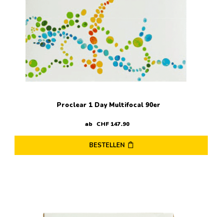
der
Produktseite
gewählt
werden
Proclear 1 Day Multifocal 90er
ab
CHF
147
.
90
BESTELLEN
Dieses
Produkt
weist
mehrere
Varianten
auf.