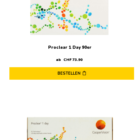
Proclear 1 Day 90er
ab
CHF
73
.
90
BESTELLEN
Dieses
Produkt
weist
mehrere
Varianten
auf.
Die
Optionen
können