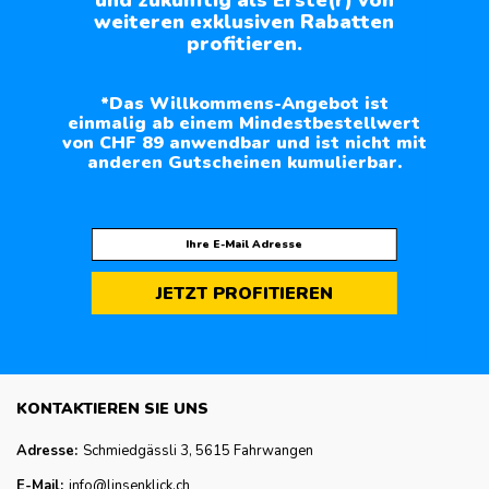
und zukünftig als Erste(r) von
weiteren exklusiven Rabatten
profitieren.
*Das Willkommens-Angebot ist
einmalig ab einem Mindestbestellwert
von CHF 89 anwendbar und ist nicht mit
anderen Gutscheinen kumulierbar.
JETZT PROFITIEREN
KONTAKTIEREN SIE UNS
Adresse:
Schmiedgässli 3, 5615 Fahrwangen
E-Mail:
info@linsenklick.ch