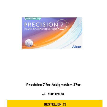
mehrere
Varianten
auf.
Die
Optionen
können
auf
der
Produktseite
gewählt
werden
Precision 7 for Astigmatism 27er
ab
CHF
178
.
90
BESTELLEN