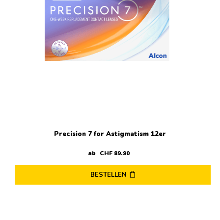
Precision 7 for Astigmatism 12er
ab
CHF
89
.
90
BESTELLEN
Dieses
Produkt
weist