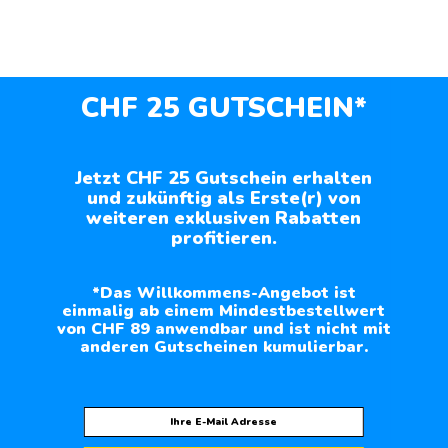
CHF 25 GUTSCHEIN*
Jetzt CHF 25 Gutschein erhalten
und zukünftig als Erste(r) von
weiteren exklusiven Rabatten
profitieren.
*Das Willkommens-Angebot ist
einmalig ab einem Mindestbestellwert
von CHF 89 anwendbar und ist nicht mit
anderen Gutscheinen kumulierbar.