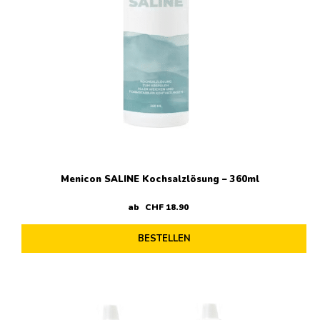
Menicon SALINE Kochsalzlösung – 360ml
ab
CHF
18
.
90
BESTELLEN