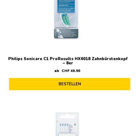
Philips Sonicare C1 ProResults HX6018 Zahnbürstenkopf
– 8er
ab
CHF
49
.
90
BESTELLEN