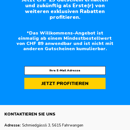
und zukünftig als Erste(r) von
weiteren exklusiven Rabatten
profitieren.
*Das Willkommens-Angebot ist
einmalig ab einem Mindestbestellwert
von CHF 89 anwendbar und ist nicht mit
anderen Gutscheinen kumulierbar.
JETZT PROFITIEREN
KONTAKTIEREN SIE UNS
Adresse:
Schmiedgässli 3, 5615 Fahrwangen