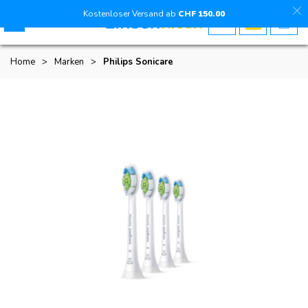
Kostenloser Versand ab
CHF
150
.00
Home
>
Marken
>
Philips Sonicare