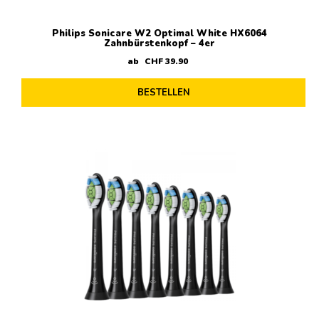
Philips Sonicare W2 Optimal White HX6064
Zahnbürstenkopf – 4er
ab
CHF
39
.
90
BESTELLEN