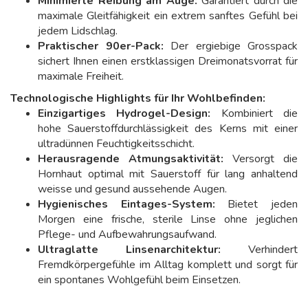
Minimierte Reibung am Auge:
Garantiert durch die
maximale Gleitfähigkeit ein extrem sanftes Gefühl bei
jedem Lidschlag.
Praktischer 90er-Pack:
Der ergiebige Grosspack
sichert Ihnen einen erstklassigen Dreimonatsvorrat für
maximale Freiheit.
Technologische Highlights für Ihr Wohlbefinden:
Einzigartiges Hydrogel-Design:
Kombiniert die
hohe Sauerstoffdurchlässigkeit des Kerns mit einer
ultradünnen Feuchtigkeitsschicht.
Herausragende Atmungsaktivität:
Versorgt die
Hornhaut optimal mit Sauerstoff für lang anhaltend
weisse und gesund aussehende Augen.
Hygienisches Eintages-System:
Bietet jeden
Morgen eine frische, sterile Linse ohne jeglichen
Pflege- und Aufbewahrungsaufwand.
Ultraglatte Linsenarchitektur:
Verhindert
Fremdkörpergefühle im Alltag komplett und sorgt für
ein spontanes Wohlgefühl beim Einsetzen.