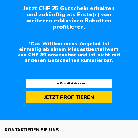
Jetzt CHF 25 Gutschein erhalten
und zukünftig als Erste(r) von
weiteren exklusiven Rabatten
profitieren.
*Das Willkommens-Angebot ist
einmalig ab einem Mindestbestellwert
von CHF 89 anwendbar und ist nicht mit
anderen Gutscheinen kumulierbar.
JETZT PROFITIEREN
KONTAKTIEREN SIE UNS