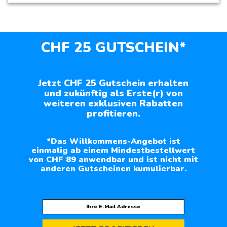
CHF 25 GUTSCHEIN*
Jetzt CHF 25 Gutschein erhalten
und zukünftig als Erste(r) von
weiteren exklusiven Rabatten
profitieren.
*Das Willkommens-Angebot ist
einmalig ab einem Mindestbestellwert
von CHF 89 anwendbar und ist nicht mit
anderen Gutscheinen kumulierbar.