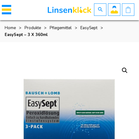
Home
>
Produkte
>
Pflegemittel
>
EasySept
>
EasySept – 3 X 360ml