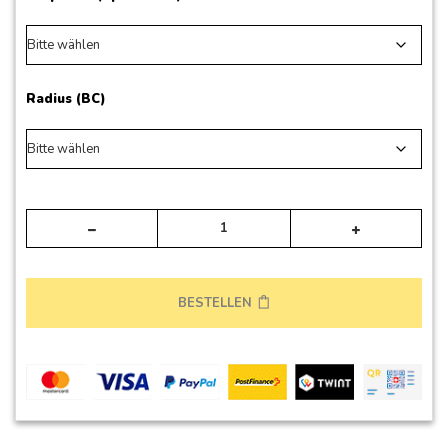
Radius (BC)
Alte
BESTELLEN