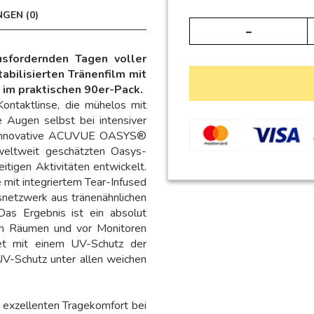
GEN (0)
usfordernden Tagen voller
abilisierten Tränenfilm mit
im praktischen 90er-Pack.
Kontaktlinse, die mühelos mit
e Augen selbst bei intensiver
ie innovative ACUVUE OASYS®
weltweit geschätzten Oasys-
eitigen Aktivitäten entwickelt.
it integriertem Tear-Infused
tsnetzwerk aus tränenähnlichen
 Das Ergebnis ist ein absolut
rten Räumen und vor Monitoren
tet mit einem UV-Schutz der
V-Schutz unter allen weichen
 exzellenten Tragekomfort bei