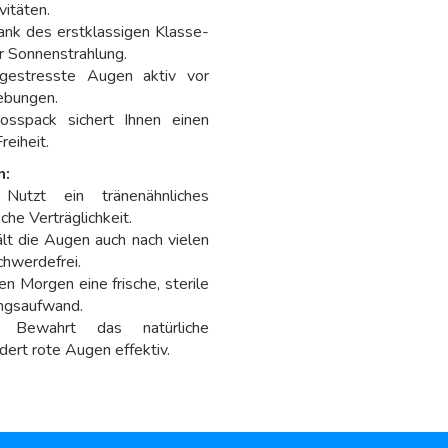
vitäten.
ank des erstklassigen Klasse-
r Sonnenstrahlung.
gestresste Augen aktiv vor
ebungen.
sspack sichert Ihnen einen
reiheit.
n:
utzt ein tränenähnliches
che Verträglichkeit.
t die Augen auch nach vielen
chwerdefrei.
n Morgen eine frische, sterile
ungsaufwand.
Bewahrt das natürliche
dert rote Augen effektiv.