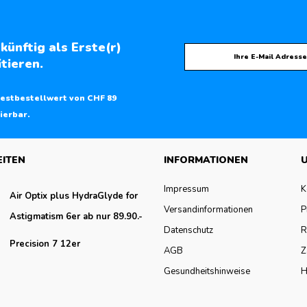
künftig als Erste(r)
tieren.
estbestellwert von CHF 89
ierbar.
EITEN
INFORMATIONEN
U
Impressum
K
Air Optix plus HydraGlyde for
Versandinformationen
P
Astigmatism 6er ab nur 89.90.-
Datenschutz
R
Precision 7 12er
AGB
Z
Gesundheitshinweise
H