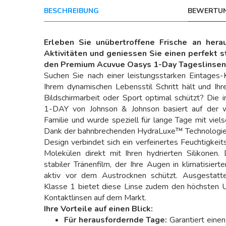
BESCHREIBUNG
BEWERTUN
Erleben Sie unübertroffene Frische an hera
Aktivitäten und geniessen Sie einen perfekt st
den Premium Acuvue Oasys 1-Day Tageslinsen 
Suchen Sie nach einer leistungsstarken Eintages-
Ihrem dynamischen Lebensstil Schritt hält und Ihr
Bildschirmarbeit oder Sport optimal schützt? D
1-DAY von Johnson & Johnson basiert auf der 
Familie und wurde speziell für lange Tage mit viels
Dank der bahnbrechenden HydraLuxe™ Technologie m
Design verbindet sich ein verfeinertes Feuchtigkei
Molekülen direkt mit Ihren hydrierten Silikonen.
stabiler Tränenfilm, der Ihre Augen in klimatisie
aktiv vor dem Austrocknen schützt. Ausgestat
Klasse 1 bietet diese Linse zudem den höchsten U
Kontaktlinsen auf dem Markt.
Ihre Vorteile auf einen Blick:
Für herausfordernde Tage:
Garantiert einen