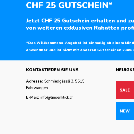
CHF 25 GUTSCHEIN*
Jetzt CHF 25 Gutschein erhalten und zu
von weiteren exklusiven Rabatten profi
*Das Willkommens-Angebot ist einmalig ab einem Mind
anwendbar und ist nicht mit anderen Gutscheinen kumul
KONTAKTIEREN SIE UNS
NEUIGK
Adresse:
Schmiedgässli 3, 5615
Fahrwangen
E-Mail:
info@linsenklick.ch