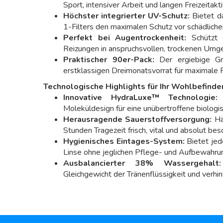
Sport, intensiver Arbeit und langen Freizeitakti
Höchster integrierter UV-Schutz:
Bietet d
1-Filters den maximalen Schutz vor schädliche
Perfekt bei Augentrockenheit:
Schützt 
Reizungen in anspruchsvollen, trockenen Umg
Praktischer 90er-Pack:
Der ergiebige Gro
erstklassigen Dreimonatsvorrat für maximale F
Technologische Highlights für Ihr Wohlbefinde
Innovative HydraLuxe™ Technologie:
N
Moleküldesign für eine unübertroffene biologis
Herausragende Sauerstoffversorgung:
Häl
Stunden Tragezeit frisch, vital und absolut bes
Hygienisches Eintages-System:
Bietet jede
Linse ohne jeglichen Pflege- und Aufbewahr
Ausbalancierter 38% Wassergehalt:
Gleichgewicht der Tränenflüssigkeit und verhin