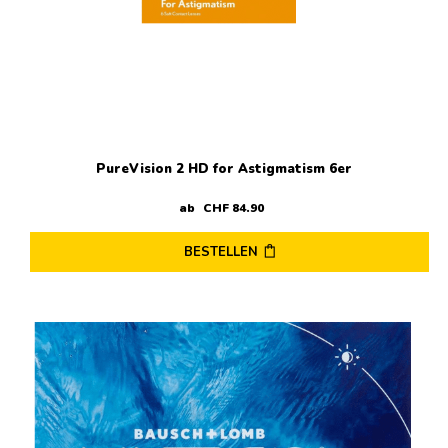
gewählt
werden
PureVision 2 HD for Astigmatism 6er
ab
CHF
84
.
90
BESTELLEN
Dieses
Produkt
weist
mehrere
Varianten
auf.
Die
Optionen