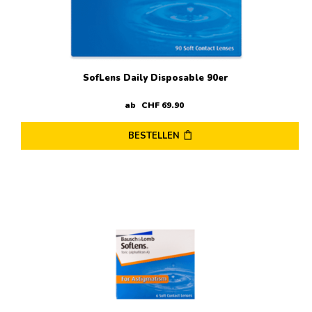
der
Produktseite
gewählt
werden
SofLens Daily Disposable 90er
ab
CHF
69
.
90
BESTELLEN
Dieses
Produkt
weist
mehrere
Varianten
auf.
Die
Optionen
können
auf
der