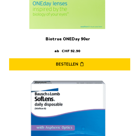
Biotrue ONEDay 90er
ab
CHF
92
.
90
BESTELLEN
Dieses
Produkt
weist
mehrere
Varianten
auf.
Die
Optionen
können
auf