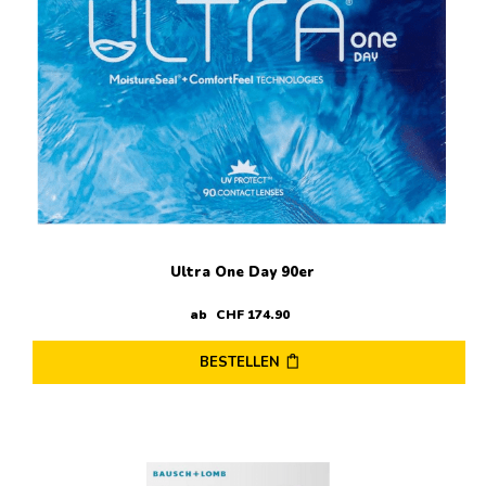
können
auf
der
Produktseite
gewählt
werden
Ultra One Day 90er
ab
CHF
174
.
90
BESTELLEN
Dieses
Produkt
weist
mehrere