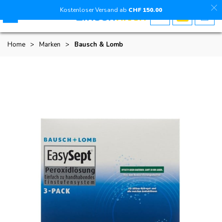
Kostenloser Versand ab
CHF
150
.00
Home
>
Marken
>
Bausch & Lomb