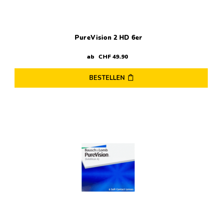
Produktseite
gewählt
werden
PureVision 2 HD 6er
ab
CHF
49
.
90
BESTELLEN
Dieses
Produkt
weist
mehrere
Varianten
auf.
Die
Optionen
können
auf
der
Produktseite