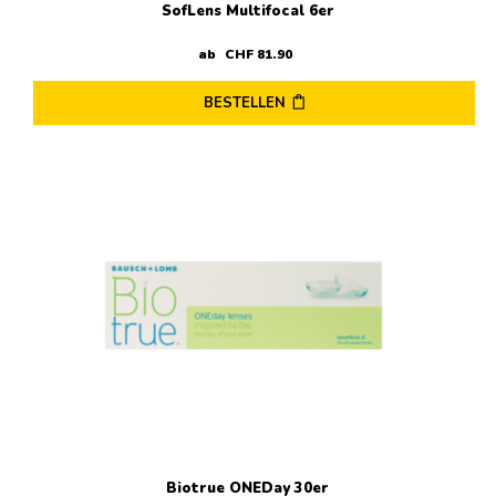
SofLens Multifocal 6er
ab
CHF
81
.
90
BESTELLEN
Dieses
Produkt
weist
mehrere
Varianten
auf.
Die
Optionen
können
auf
der
Produktseite
gewählt
werden
Biotrue ONEDay 30er