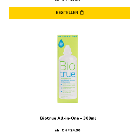
BESTELLEN
Dieses
Produkt
weist
mehrere
Varianten
auf.
Die
Optionen
können
auf
der
Produktseite
gewählt
werden
Biotrue All-in-One – 300ml
ab
CHF
24
.
90