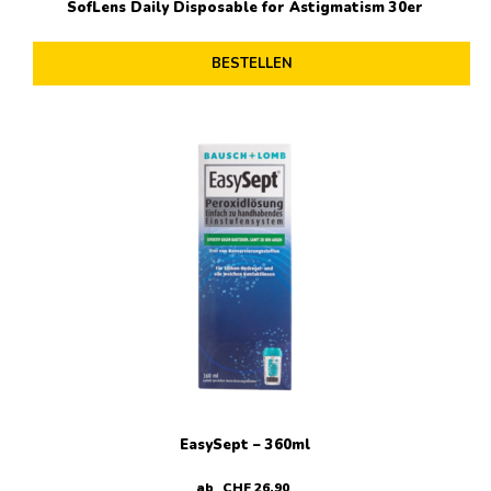
SofLens Daily Disposable for Astigmatism 30er
BESTELLEN
EasySept – 360ml
ab
CHF
26
.
90