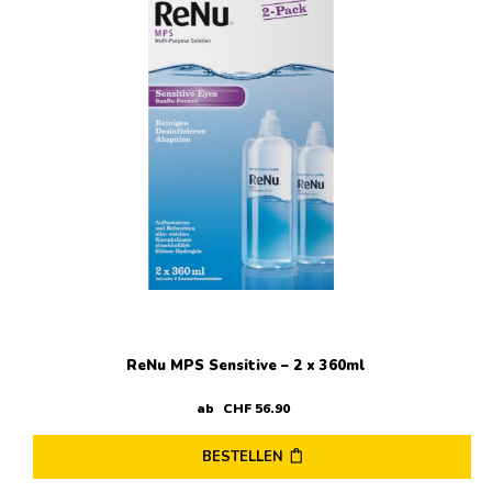
Varianten
auf.
Die
Optionen
können
auf
der
Produktseite
gewählt
werden
ReNu MPS Sensitive – 2 x 360ml
ab
CHF
56
.
90
BESTELLEN