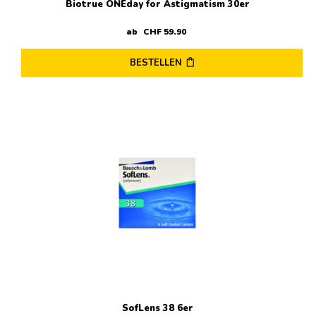
Biotrue ONEday for Astigmatism 30er
ab
CHF
59
.
90
BESTELLEN
Dieses
Produkt
weist
mehrere
Varianten
auf.
Die
Optionen
können
auf
der
Produktseite
gewählt
werden
SofLens 38 6er