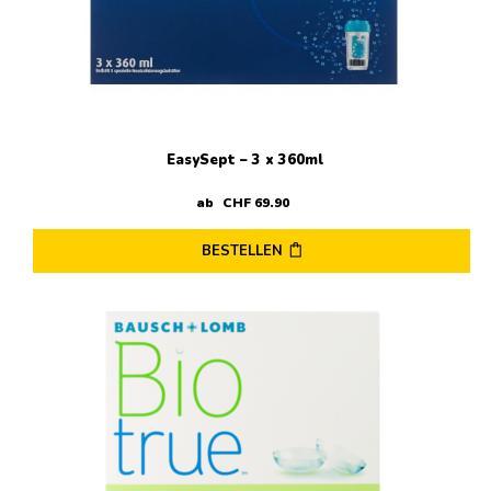
EasySept – 3 x 360ml
ab
CHF
69
.
90
BESTELLEN