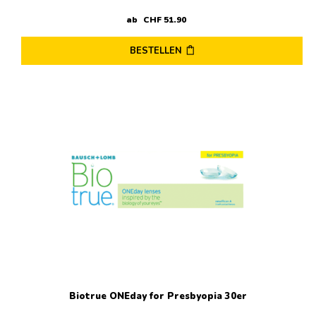
ab
CHF
51
.
90
BESTELLEN
Dieses
Produkt
weist
mehrere
Varianten
auf.
Die
Optionen
können
auf
der
Produktseite
gewählt
werden
Biotrue ONEday for Presbyopia 30er