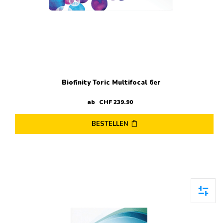
gewählt
werden
Biofinity Toric Multifocal 6er
ab
CHF
239
.
90
BESTELLEN
Dieses
Produkt
weist
mehrere
Varianten
auf.
Die
Optionen