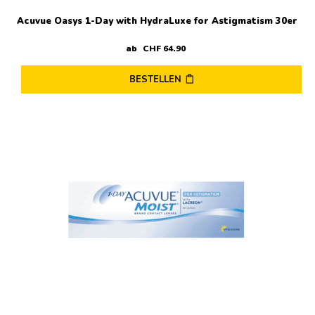
Acuvue Oasys 1-Day with HydraLuxe for Astigmatism 30er
ab
CHF
64
.
90
BESTELLEN
Dieses
Produkt
weist
mehrere
Varianten
auf.
Die
Optionen
können
auf
der
Produktseite
gewählt
werden