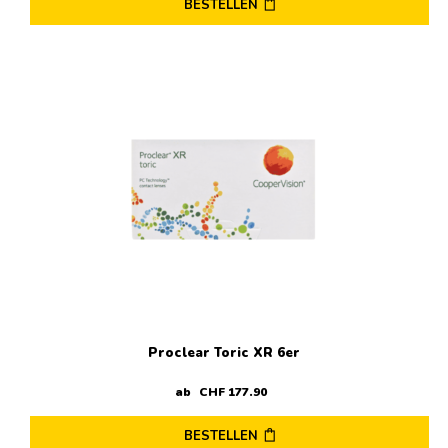
BESTELLEN
Dieses
Produkt
weist
mehrere
Varianten
auf.
Die
Optionen
können
auf
der
Produktseite
gewählt
werden
Proclear Toric XR 6er
ab
CHF
177
.
90
BESTELLEN