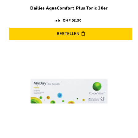
Dailies AquaComfort Plus Toric 30er
ab
CHF
52
.
90
BESTELLEN
Dieses
Produkt
weist
mehrere
Varianten
auf.
Die
Optionen
können
auf
der
Produktseite
gewählt
werden