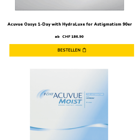
Acuvue Oasys 1-Day with HydraLuxe for Astigmatism 90er
ab
CHF
186
.
90
BESTELLEN
Dieses
Produkt
weist
mehrere
Varianten
auf.
Die
Optionen
können
auf
der
Produktseite