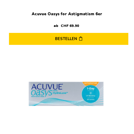
Acuvue Oasys for Astigmatism 6er
ab
CHF
69
.
90
BESTELLEN
Dieses
Produkt
weist
mehrere
Varianten
auf.
Die
Optionen
können
auf
der
Produktseite
gewählt
werden