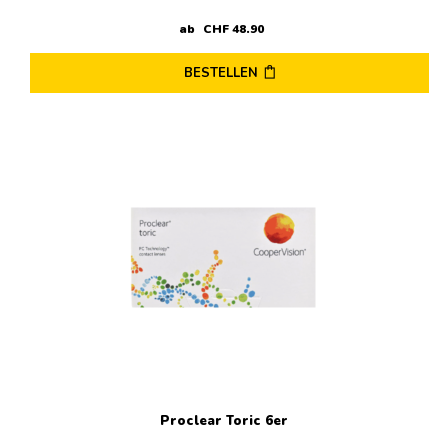
ab
CHF
48
.
90
BESTELLEN
Dieses
Produkt
weist
mehrere
Varianten
auf.
Die
Optionen
können
auf
der
Produktseite
gewählt
werden
Proclear Toric 6er