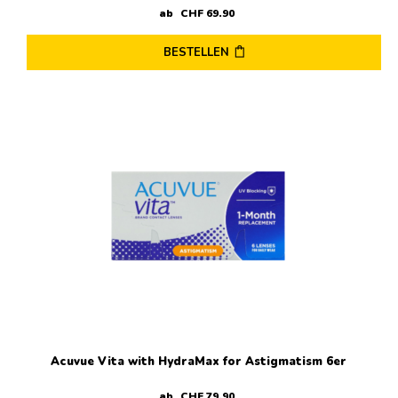
ab
CHF
69
.
90
BESTELLEN
Dieses
Produkt
weist
mehrere
Varianten
auf.
Die
Optionen
können
auf
der
Produktseite
gewählt
werden
Acuvue Vita with HydraMax for Astigmatism 6er
ab
CHF
79
.
90