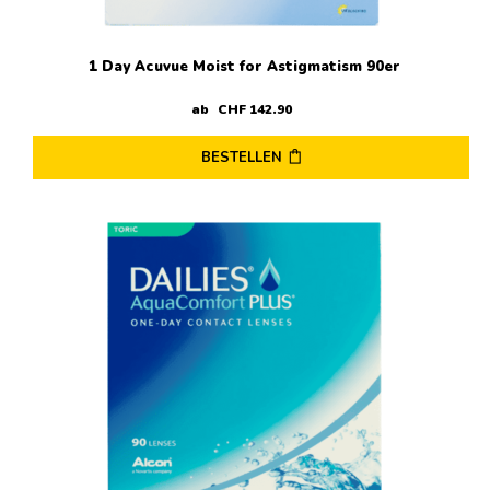
gewählt
werden
1 Day Acuvue Moist for Astigmatism 90er
ab
CHF
142
.
90
BESTELLEN
Dieses
Produkt
weist
mehrere
Varianten
auf.
Die
Optionen
können
auf
der
Produktseite
gewählt