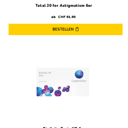
Total 30 for Astigmatism 6er
ab
CHF
91
.
90
BESTELLEN
Dieses
Produkt
weist
mehrere
Varianten
auf.
Die
Optionen
können
auf
der
Produktseite
gewählt
werden