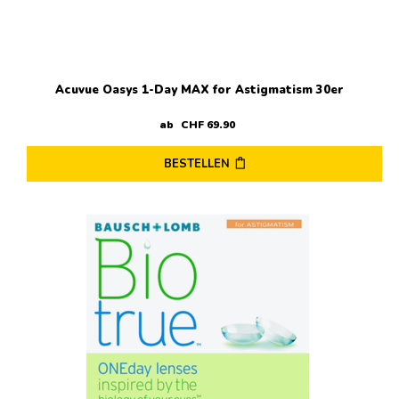
Acuvue Oasys 1-Day MAX for Astigmatism 30er
ab
CHF
69
.
90
BESTELLEN
Dieses
Produkt
weist
mehrere
Varianten
auf.
Die
Optionen
können
auf
der