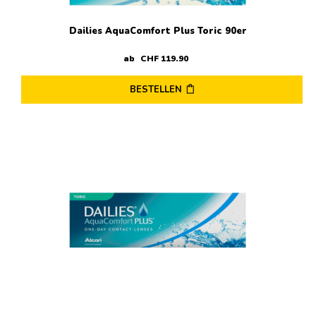
werden
Dailies AquaComfort Plus Toric 90er
ab
CHF
119
.
90
BESTELLEN
Dieses
Produkt
weist
mehrere
Varianten
auf.
Die
Optionen
können
auf
der
Produktseite
gewählt
werden