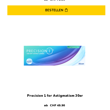
BESTELLEN
Dieses
Produkt
weist
mehrere
Varianten
auf.
Die
Optionen
können
auf
der
Produktseite
gewählt
werden
Precision 1 for Astigmatism 30er
ab
CHF
49
.
90