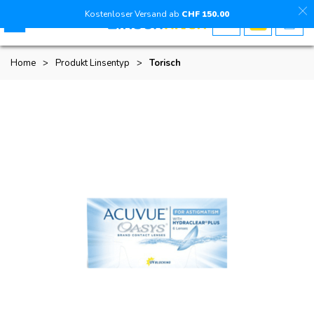
Kostenloser Versand ab
CHF
150
.00
Home
>
Produkt Linsentyp
>
Torisch