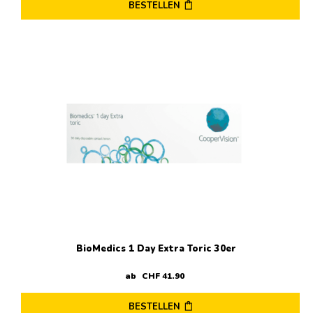
BESTELLEN
Dieses
Produkt
weist
mehrere
Varianten
auf.
Die
Optionen
können
auf
der
Produktseite
gewählt
werden
BioMedics 1 Day Extra Toric 30er
ab
CHF
41
.
90
BESTELLEN