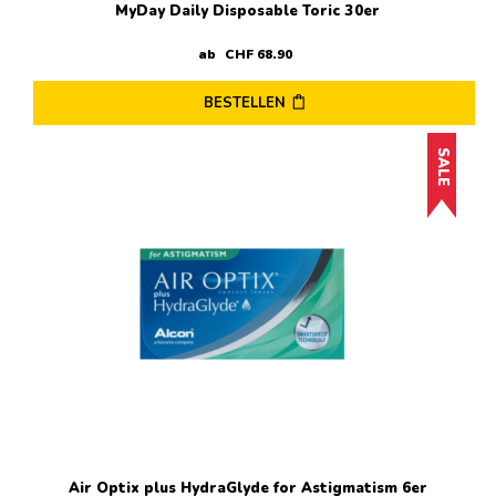
MyDay Daily Disposable Toric 30er
ab
CHF
68
.
90
BESTELLEN
Dieses
SALE
Produkt
weist
mehrere
Varianten
auf.
Die
Optionen
können
auf
der
Produktseite
gewählt
werden
Air Optix plus HydraGlyde for Astigmatism 6er