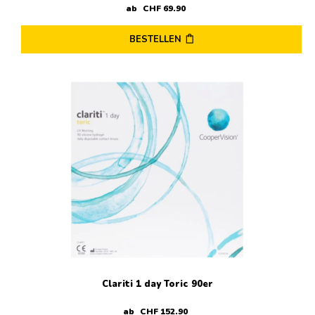
ab
CHF
69
.
90
BESTELLEN
Dieses
Produkt
weist
mehrere
Varianten
auf.
Die
Optionen
können
auf
der
Produktseite
gewählt
werden
Clariti 1 day Toric 90er
ab
CHF
152
.
90