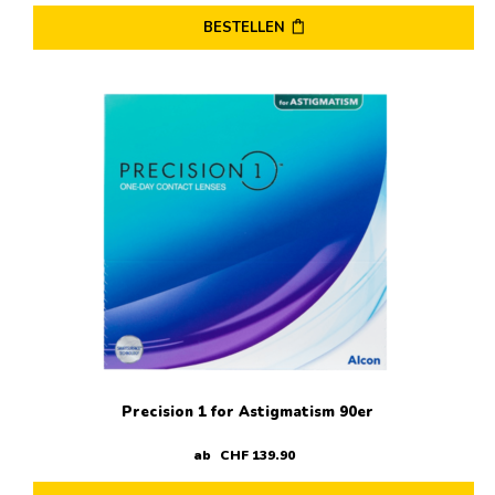
BESTELLEN
Dieses
Produkt
weist
mehrere
Varianten
auf.
Die
Optionen
können
auf
der
Produktseite
gewählt
werden
Precision 1 for Astigmatism 90er
ab
CHF
139
.
90