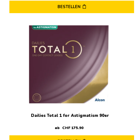
BESTELLEN
Dieses
Produkt
weist
mehrere
Varianten
auf.
Die
Optionen
können
auf
der
Produktseite
gewählt
werden
Dailies Total 1 for Astigmatism 90er
ab
CHF
175
.
90