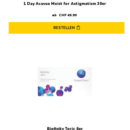
1 Day Acuvue Moist for Astigmatism 30er
ab
CHF
49
.
90
BESTELLEN
Dieses
Produkt
weist
mehrere
Varianten
auf.
Die
Optionen
können
auf
der
Produktseite
gewählt
werden
Biofinity Toric 6er