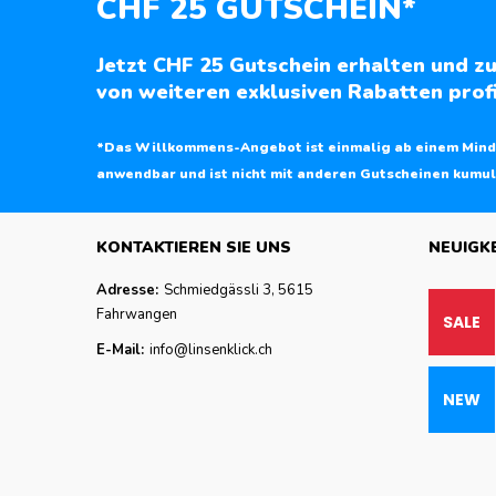
CHF 25 GUTSCHEIN*
Jetzt CHF 25 Gutschein erhalten und zu
von weiteren exklusiven Rabatten profi
*Das Willkommens-Angebot ist einmalig ab einem Mind
anwendbar und ist nicht mit anderen Gutscheinen kumul
KONTAKTIEREN SIE UNS
NEUIGK
Adresse:
Schmiedgässli 3, 5615
Fahrwangen
E-Mail:
info@linsenklick.ch