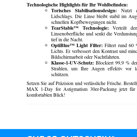
Technologische Highlights für Ihr Wohlbefinden:
Torisches Stabilisationsdesign:
Nutzt di
Lidschlags. Die Linse bleibt stabil im Aug
schnellen Kopfbewegungen nicht.
TearStable™ Technologie:
Verteilt de
Linsenoberfläche und senkt die Verdunstung
tief in die Nacht.
OptiBlue™ Light Filter:
Filtert rund 60 
Lichts. Er verbessert den Kontrast und min
Bildschirmarbeit oder Nachtfahrten.
Klasse-1-UV-Schutz:
Blockiert 99,9 % d
Strahlen, um Ihre Augen effektiv vor la
schützen.
Setzen Sie auf Präzision und verlässliche Frische. B
MAX 1-Day for Astigmatism 30er-Packung jetzt für
komfortablen Blick!