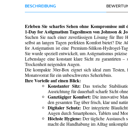
BESCHREIBUNG
BEWERTUN
Erleben Sie scharfes Sehen ohne Kompromisse
1-Day for Astigmatism Tageslinsen von Johnson & J
Suchen Sie nach einer zuverlässigen Lösung für Ihre
selbst an langen Tagen perfekten Komfort bietet?
for Astigmatism ist eine Premium-Silikon-Hydrogel-Tag
Sie wurde speziell entwickelt, um Astigmatismus präzise
Lebenslage eine konstant klare Sicht zu garantirten – 
Trockenheit neigenden Augen.
Die kompakte 30er-Box eignet sich ideal zum Testen, f
Monatsvorrat für ein unbeschwertes Seherlebnis.
Ihre Vorteile auf einen Blick:
Konstanter Sitz:
Das torische Stabilisatio
Ausrichtung für dauerhaft scharfe Sicht ohn
Ganztägiger Komfort:
Die innovative Mate
den gesamten Tag über frisch, klar und natür
Digitaler Schutz:
Der integrierte Blaulichtf
Augen durch Smartphones, Tablets und Mon
Höchste Hygiene:
Der tägliche Austausch s
macht die Handhabung im Alltag unkomplizi