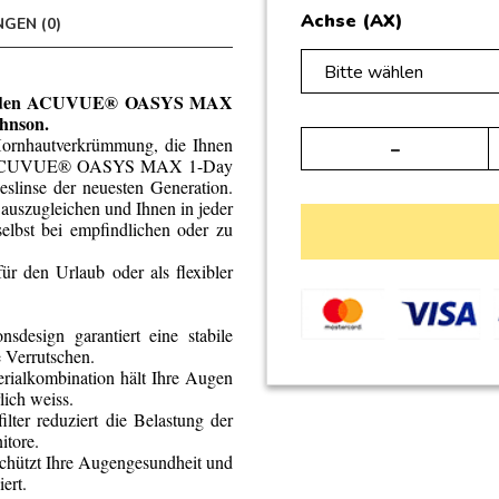
Achse (AX)
GEN (0)
Bitte wählen
 mit den ACUVUE® OASYS MAX
ohnson.
 Hornhautverkrümmung, die Ihnen
 Die ACUVUE® OASYS MAX 1-Day
eslinse der neuesten Generation.
 auszugleichen und Ihnen in jeder
selbst bei empfindlichen oder zu
ür den Urlaub oder als flexibler
nsdesign garantiert eine stabile
e Verrutschen.
rialkombination hält Ihre Augen
lich weiss.
ilter reduziert die Belastung der
itore.
chützt Ihre Augengesundheit und
ert.