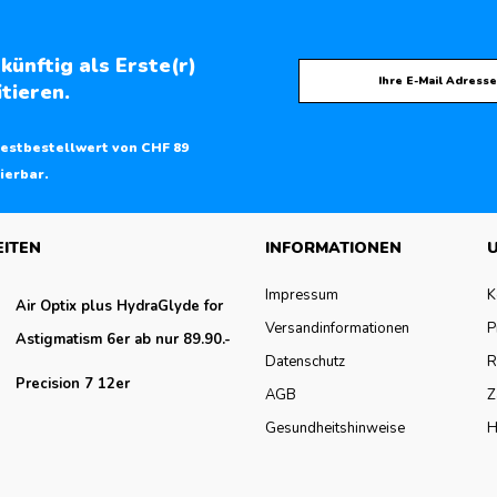
künftig als Erste(r)
tieren.
estbestellwert von CHF 89
ierbar.
EITEN
INFORMATIONEN
U
Impressum
K
Air Optix plus HydraGlyde for
Versandinformationen
P
Astigmatism 6er ab nur 89.90.-
Datenschutz
R
Precision 7 12er
AGB
Z
Gesundheitshinweise
H