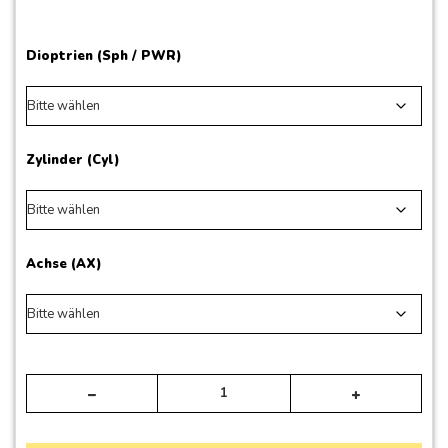
Dioptrien (Sph / PWR)
Zylinder (Cyl)
Achse (AX)
Alte