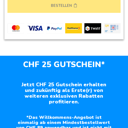
BESTELLEN
CHF 25 GUTSCHEIN*
Jetzt CHF 25 Gutschein erhalten
und zukünftig als Erste(r) von
weiteren exklusiven Rabatten
profitieren.
*Das Willkommens-Angebot ist
einmalig ab einem Mindestbestellwert
von CHF 89 anwendbar und ist nicht mit