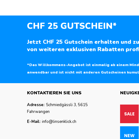
CHF 25 GUTSCHEIN*
Jetzt CHF 25 Gutschein erhalten und zu
von weiteren exklusiven Rabatten profi
*Das Willkommens-Angebot ist einmalig ab einem Mind
anwendbar und ist nicht mit anderen Gutscheinen kumul
KONTAKTIEREN SIE UNS
NEUIGK
Adresse:
Schmiedgässli 3, 5615
Fahrwangen
E-Mail:
info@linsenklick.ch