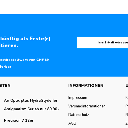
künftig als Erste(r)
tieren.
estbestellwert von CHF 89
ierbar.
EITEN
INFORMATIONEN
U
Impressum
K
Air Optix plus HydraGlyde for
Versandinformationen
P
Astigmatism 6er ab nur 89.90.-
Datenschutz
R
Precision 7 12er
AGB
Z