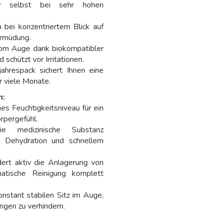
tur selbst bei sehr hohen
bei konzentriertem Blick auf
Ermüdung.
m Auge dank biokompatibler
schützt vor Irritationen.
ahrespack sichert Ihnen eine
r viele Monate.
n:
es Feuchtigkeitsniveau für ein
rpergefühl.
 medizinische Substanz
r Dehydration und schnellem
ert aktiv die Anlagerung von
atische Reinigung komplett
onstant stabilen Sitz im Auge,
ngen zu verhindern.