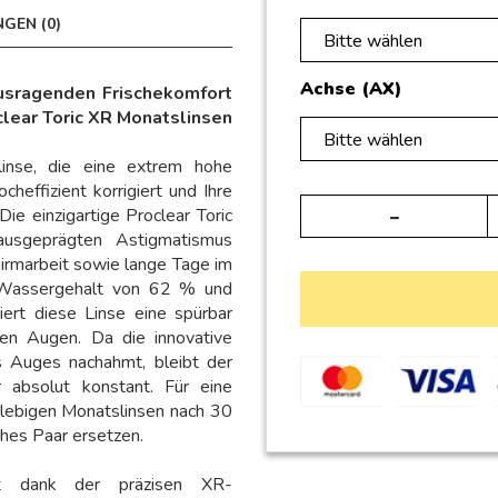
GEN (0)
Bitte wählen
Achse (AX)
ausragenden Frischekomfort
lear Toric XR Monatslinsen
Bitte wählen
linse, die eine extrem hohe
heffizient korrigiert und Ihre
e einzigartige Proclear Toric
usgeprägten Astigmatismus
chirmarbeit sowie lange Tage im
n Wassergehalt von 62 % und
ert diese Linse eine spürbar
en Augen. Da die innovative
es Auges nachahmt, bleibt der
 absolut konstant. Für eine
glebigen Monatslinsen nach 30
ches Paar ersetzen.
t dank der präzisen XR-