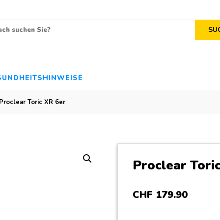
SU
SUNDHEITSHINWEISE
Proclear Toric XR 6er
Proclear Tori
CHF
179
.
90