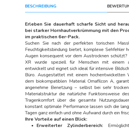
BESCHREIBUNG
BEWERTUN
Erleben Sie dauerhaft scharfe Sicht und her
bei starker Hornhautverkrümmung mit den Proc
im praktischen 6er-Pack.
Suchen Sie nach der perfekten torischen Mass
Feuchtigkeitsbindung bietet, komplexe Sehfehler hoc
Augen konsequent vor dem Austrocknen schützt? Di
XR wurde speziell für Menschen mit einem a
entwickelt und eignet sich ideal für intensive Bilds
Büro. Ausgestattet mit einem hochentwickelte
dem biokompatiblen Material Omafilcon A, garanti
angenehme Benetzung – selbst bei sehr trocken
Materialstruktur die natürliche Funktionsweise d
Tragenkomfort über die gesamte Nutzungsdauer
konstant optimale Performance lassen sich die lan
Tagen ganz einfach und ohne Aufwand durch ein fris
Ihre Vorteile auf einen Blick:
Erweiterter Zylinderbereich:
Ermöglich