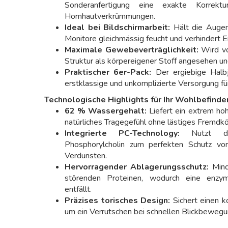
Sonderanfertigung eine exakte Korrek
Hornhautverkrümmungen.
Ideal bei Bildschirmarbeit:
Hält die Augen 
Monitore gleichmässig feucht und verhindert 
Maximale Gewebeverträglichkeit:
Wird vo
Struktur als körpereigener Stoff angesehen und 
Praktischer 6er-Pack:
Der ergiebige Halbj
erstklassige und unkomplizierte Versorgung fü
Technologische Highlights für Ihr Wohlbefinde
62 % Wassergehalt:
Liefert ein extrem hoh
natürliches Tragegefühl ohne lästiges Fremdkö
Integrierte PC-Technology:
Nutzt die
Phosphorylcholin zum perfekten Schutz vo
Verdunsten.
Hervorragender Ablagerungsschutz:
Mind
störenden Proteinen, wodurch eine enzym
entfällt.
Präzises torisches Design:
Sichert einen k
um ein Verrutschen bei schnellen Blickbewegu