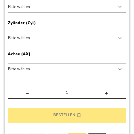
Zylinder (Cyl)
Achse (AX)
Alte
BESTELLEN