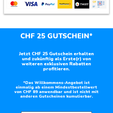
CHF 25 GUTSCHEIN*
Jetzt CHF 25 Gutschein erhalten
und zukünftig als Erste(r) von
weiteren exklusiven Rabatten
profitieren.
*Das Willkommens-Angebot ist
einmalig ab einem Mindestbestellwert
von CHF 89 anwendbar und ist nicht mit
anderen Gutscheinen kumulierbar.