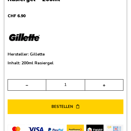
CHF
6
.
90
Hersteller:
Gillette
Inhalt: 200ml Rasiergel
Alte
BESTELLEN