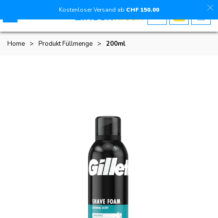
Kostenloser Versand ab
CHF
150
.00
Home
>
Produkt Füllmenge
>
200ml