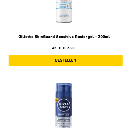
Gillette SkinGuard Sensitive Rasiergel – 200ml
ab
CHF
7
.
90
BESTELLEN