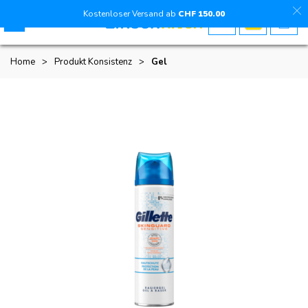
Kostenloser Versand ab
CHF
150
.00
Home
>
Produkt Konsistenz
>
Gel