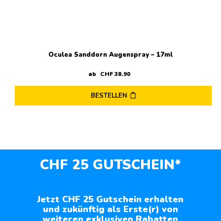
Oculea Sanddorn Augenspray – 17ml
ab
CHF
38
.
90
BESTELLEN
CHF 25 GUTSCHEIN*
Jetzt CHF 25 Gutschein erhalten
und zukünftig als Erste(r) von
weiteren exklusiven Rabatten