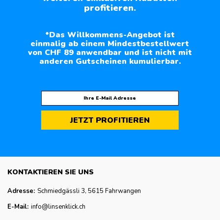
profitieren.
*Das Willkommens-Angebot ist
einmalig ab einem Mindestbestellwert
von CHF 89 anwendbar und ist nicht mit
anderen Gutscheinen kumulierbar.
JETZT PROFITIEREN
KONTAKTIEREN SIE UNS
Adresse:
Schmiedgässli 3, 5615 Fahrwangen
E-Mail:
info@linsenklick.ch