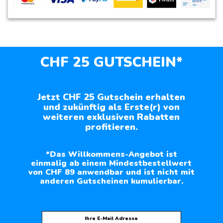
CHF 25 GUTSCHEIN*
Jetzt CHF 25 Gutschein erhalten
und zukünftig als Erste(r) von
weiteren exklusiven Rabatten
profitieren.
*Das Willkommens-Angebot ist
einmalig ab einem Mindestbestellwert
von CHF 89 anwendbar und ist nicht mit
anderen Gutscheinen kumulierbar.