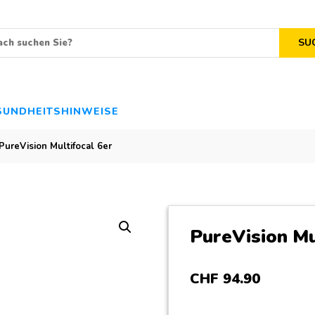
SU
SUNDHEITSHINWEISE
PureVision Multifocal 6er
PureVision Mu
CHF
94
.
90