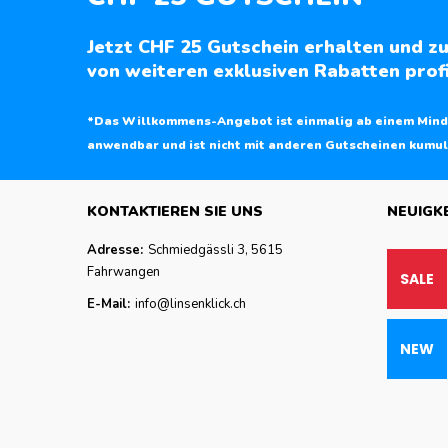
Jetzt CHF 25 Gutschein erhalten und zu
von weiteren exklusiven Rabatten profi
*Das Willkommens-Angebot ist einmalig ab einem Mind
anwendbar und ist nicht mit anderen Gutscheinen kumul
KONTAKTIEREN SIE UNS
NEUIGK
Adresse:
Schmiedgässli 3, 5615
Fahrwangen
E-Mail:
info@linsenklick.ch