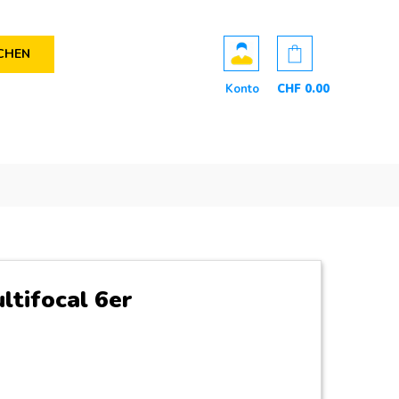
CHEN
Konto
CHF
0
.00
ltifocal 6er