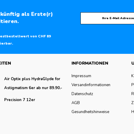
künftig als Erste(r)
tieren.
estbestellwert von CHF 89
ierbar.
EITEN
INFORMATIONEN
U
Impressum
K
Air Optix plus HydraGlyde for
Versandinformationen
P
Astigmatism 6er ab nur 89.90.-
Datenschutz
R
Precision 7 12er
AGB
Z
Gesundheitshinweise
H