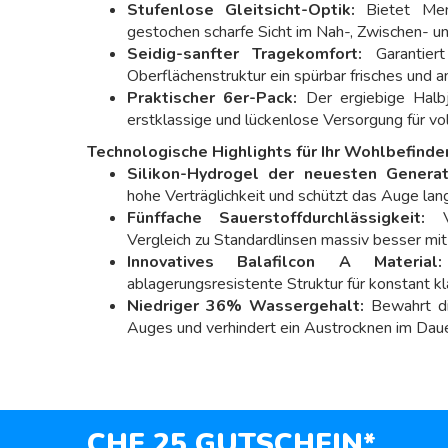
Stufenlose Gleitsicht-Optik:
Bietet Men
gestochen scharfe Sicht im Nah-, Zwischen- un
Seidig-sanfter Tragekomfort:
Garantiert
Oberflächenstruktur ein spürbar frisches und
Praktischer 6er-Pack:
Der ergiebige Halbj
erstklassige und lückenlose Versorgung für vo
Technologische Highlights für Ihr Wohlbefinde
Silikon-Hydrogel der neuesten Generat
hohe Verträglichkeit und schützt das Auge langf
Fünffache Sauerstoffdurchlässigkeit:
Ve
Vergleich zu Standardlinsen massiv besser mi
Innovatives Balafilcon A Material:
ablagerungsresistente Struktur für konstant kl
Niedriger 36% Wassergehalt:
Bewahrt die
Auges und verhindert ein Austrocknen im Daue
CHF 25 GUTSCHEIN*