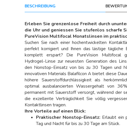
BESCHREIBUNG
BEWERTUN
Erleben Sie grenzenlose Freiheit durch ununt
die Uhr und geniessen Sie stufenlos scharfe Si
PureVision Multifocal Monatslinsen im praktis
Suchen Sie nach einer hochentwickelten Kontaktlins
perfekt korrigiert und Ihnen das lästige täglich
komplett erspart? Die PureVision Multifocal 
Hydrogel-Linse zur neuesten Generation des Linsen
den Nonstop-Einsatz von bis zu 30 Tagen und N
innovativen Materials Balafilcon A bietet diese Daue
höhere Sauerstoffdurchlässigkeit als herkömmli
optimal ausbalancierten Wassergehalt von 36%
permanent mit Sauerstoff versorgt, während der s
die exzellente Verträglichkeit Sie völlig vergess
Kontaktlinsen tragen.
Ihre Vorteile auf einen Blick:
Praktischer Nonstop-Einsatz:
Erlaubt ein 
Tag und Nacht für bis zu 30 Tage am Stück.