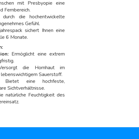
schen mit Presbyopie eine
d Fernbereich.
 durch die hochentwickelte
 angenehmes Gefühl.
ahrespack sichert Ihnen eine
lle 6 Monate.
n:
ion:
Ermöglicht eine extrem
ristig.
rsorgt die Hornhaut im
t lebenswichtigem Sauerstoff.
Bietet eine hochfeste,
are Sichtverhältnisse.
 natürliche Feuchtigkeit des
reinsatz.