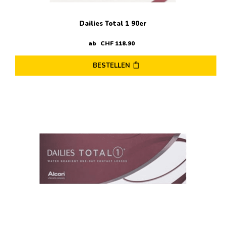
Dailies Total 1 90er
ab
CHF
118
.
90
BESTELLEN
Dieses
Produkt
weist
mehrere
Varianten
auf.
Die
Optionen
können
auf
der
Produktseite
gewählt
werden