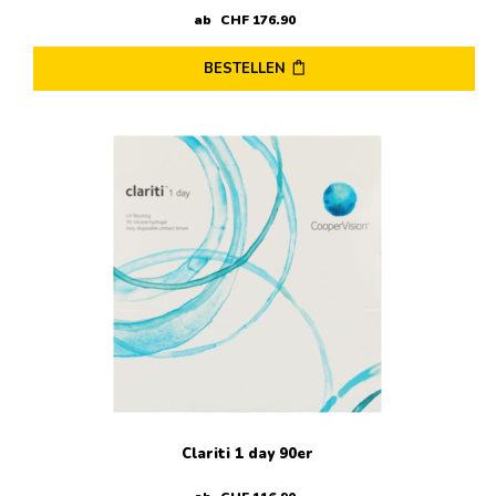
ab
CHF
176
.
90
BESTELLEN
Dieses
Produkt
weist
mehrere
Varianten
auf.
Die
Optionen
können
auf
der
Produktseite
gewählt
werden
Clariti 1 day 90er