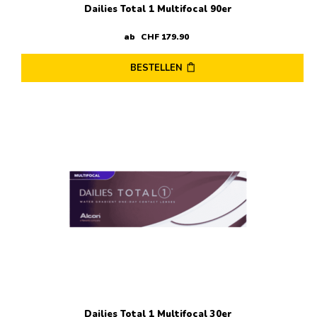
Dailies Total 1 Multifocal 90er
ab
CHF
179
.
90
BESTELLEN
Dieses
Produkt
weist
mehrere
Varianten
auf.
Die
Optionen
können
auf
der
Produktseite
gewählt
werden
Dailies Total 1 Multifocal 30er