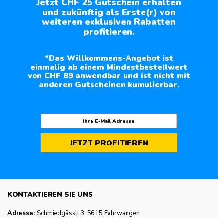
Jetzt CHF 25 Gutschein erhalten
und zukünftig als Erste(r) von
weiteren exklusiven Rabatten
profitieren.
*Das Willkommens-Angebot ist
einmalig ab einem Mindestbestellwert
von CHF 89 anwendbar und ist nicht mit
anderen Gutscheinen kumulierbar.
JETZT PROFITIEREN
KONTAKTIEREN SIE UNS
Adresse:
Schmiedgässli 3, 5615 Fahrwangen