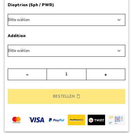
Dioptrien (Sph / PWR)
Addition
Alte
BESTELLEN