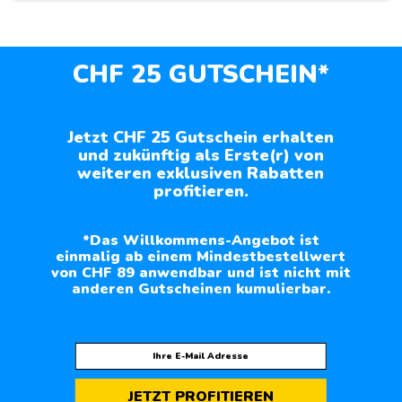
CHF 25 GUTSCHEIN*
Jetzt CHF 25 Gutschein erhalten
und zukünftig als Erste(r) von
weiteren exklusiven Rabatten
profitieren.
*Das Willkommens-Angebot ist
einmalig ab einem Mindestbestellwert
von CHF 89 anwendbar und ist nicht mit
anderen Gutscheinen kumulierbar.
JETZT PROFITIEREN