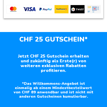
CHF 25 GUTSCHEIN*
Jetzt CHF 25 Gutschein erhalten
und zukünftig als Erste(r) von
weiteren exklusiven Rabatten
profitieren.
*Das Willkommens-Angebot ist
einmalig ab einem Mindestbestellwert
von CHF 89 anwendbar und ist nicht mit
anderen Gutscheinen kumulierbar.