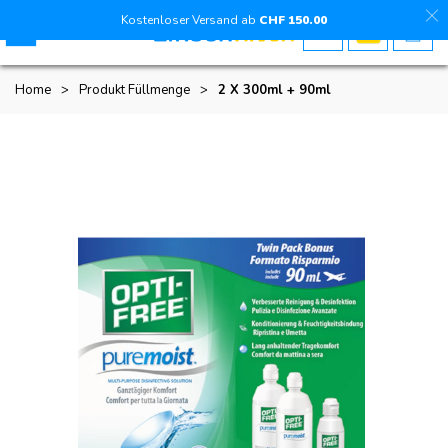
Kostenloser Versand ab
CHF
150
.00
Home
>
Produkt Füllmenge
>
2 X 300ml + 90ml