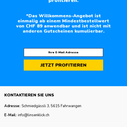
profitieren.
*Das Willkommens-Angebot ist
einmalig ab einem Mindestbestellwert
von CHF 89 anwendbar und ist nicht mit
anderen Gutscheinen kumulierbar.
JETZT PROFITIEREN
KONTAKTIEREN SIE UNS
Adresse:
Schmiedgässli 3, 5615 Fahrwangen
E-Mail:
info@linsenklick.ch