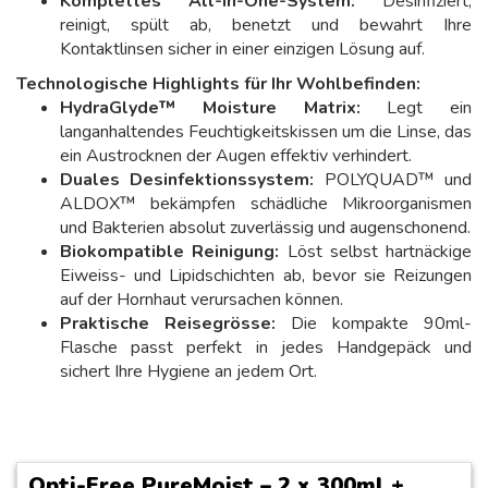
Komplettes All-in-One-System:
Desinfiziert,
reinigt, spült ab, benetzt und bewahrt Ihre
Kontaktlinsen sicher in einer einzigen Lösung auf.
Technologische Highlights für Ihr Wohlbefinden:
HydraGlyde™ Moisture Matrix:
Legt ein
langanhaltendes Feuchtigkeitskissen um die Linse, das
ein Austrocknen der Augen effektiv verhindert.
Duales Desinfektionssystem:
POLYQUAD™ und
ALDOX™ bekämpfen schädliche Mikroorganismen
und Bakterien absolut zuverlässig und augenschonend.
Biokompatible Reinigung:
Löst selbst hartnäckige
Eiweiss- und Lipidschichten ab, bevor sie Reizungen
auf der Hornhaut verursachen können.
Praktische Reisegrösse:
Die kompakte 90ml-
Flasche passt perfekt in jedes Handgepäck und
sichert Ihre Hygiene an jedem Ort.
Opti-Free PureMoist – 2 x 300ml +