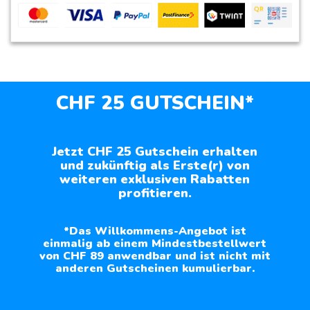
CHF 25 GUTSCHEIN*
Jetzt CHF 25 Gutschein erhalten
und zukünftig als Erste(r) von
weiteren exklusiven Rabatten
profitieren.
*Das Willkommens-Angebot ist
einmalig ab einem Mindestbestellwert
von CHF 89 anwendbar und ist nicht mit
anderen Gutscheinen kumulierbar.