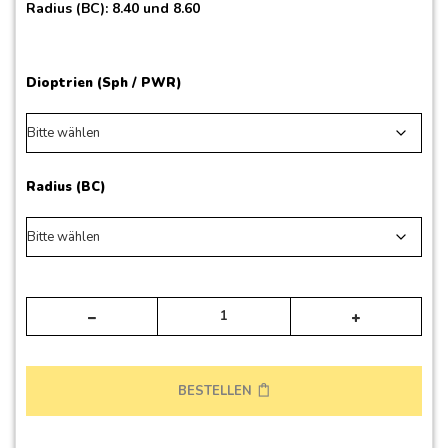
Radius (BC): 8.40 und 8.60
Dioptrien (Sph / PWR)
Radius (BC)
Alte
BESTELLEN