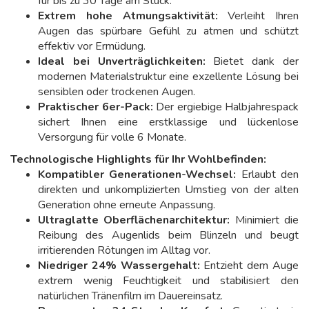
für bis zu 30 Tage am Stück.
Extrem hohe Atmungsaktivität:
Verleiht Ihren
Augen das spürbare Gefühl zu atmen und schützt
effektiv vor Ermüdung.
Ideal bei Unverträglichkeiten:
Bietet dank der
modernen Materialstruktur eine exzellente Lösung bei
sensiblen oder trockenen Augen.
Praktischer 6er-Pack:
Der ergiebige Halbjahrespack
sichert Ihnen eine erstklassige und lückenlose
Versorgung für volle 6 Monate.
Technologische Highlights für Ihr Wohlbefinden:
Kompatibler Generationen-Wechsel:
Erlaubt den
direkten und unkomplizierten Umstieg von der alten
Generation ohne erneute Anpassung.
Ultraglatte Oberflächenarchitektur:
Minimiert die
Reibung des Augenlids beim Blinzeln und beugt
irritierenden Rötungen im Alltag vor.
Niedriger 24% Wassergehalt:
Entzieht dem Auge
extrem wenig Feuchtigkeit und stabilisiert den
natürlichen Tränenfilm im Dauereinsatz.