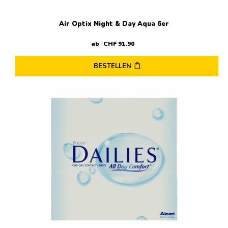
Air Optix Night & Day Aqua 6er
ab
CHF
91
.
90
BESTELLEN
Dieses
Produkt
weist
mehrere
Varianten
auf.
Die
Optionen
können
auf
der
Produktseite
gewählt
werden