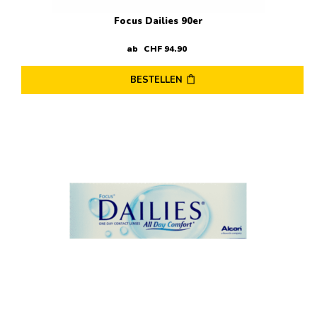
Focus Dailies 90er
ab
CHF
94
.
90
BESTELLEN
Dieses
Produkt
weist
mehrere
Varianten
auf.
Die
Optionen
können
auf
der
Produktseite
gewählt
werden