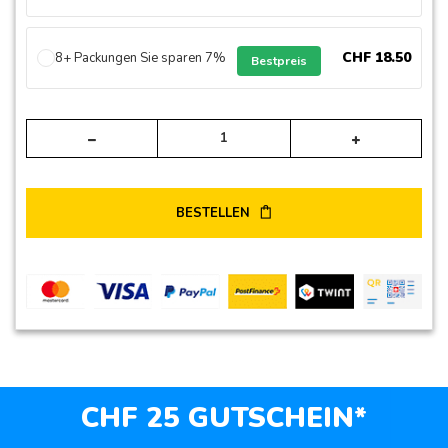
CHF
18
.
50
8+ Packungen Sie sparen 7%
Bestpreis
Alte
BESTELLEN
CHF 25 GUTSCHEIN*