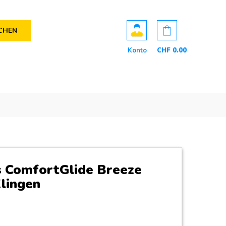
CHEN
Konto
CHF
0
.00
s ComfortGlide Breeze
Klingen