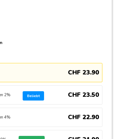
en
CHF
23
.
90
CHF
23
.
50
ren 2%
Beliebt
CHF
22
.
90
ren 4%