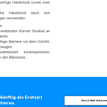
wertige Handstück sowie zwei
.
e Handstück lässt sich
ingen verwenden.
n:
eiblichen Kurven flexibel an
äche.
ähige Barriere vor dem Schnitt,
ubeugen.
rleistet kontinuierlichen,
 der Bikinizone.
künftig als Erste(r)
tieren.