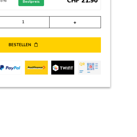
CHF
21
.
90
n 8%
Bestpreis
Alternative:
BESTELLEN