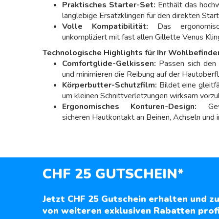
Praktisches Starter-Set:
Enthält das hoch
langlebige Ersatzklingen für den direkten Start
Volle Kompatibilität:
Das ergonomisch
unkompliziert mit fast allen Gillette Venus Kl
Technologische Highlights für Ihr Wohlbefinde
Comfortglide-Gelkissen:
Passen sich den w
und minimieren die Reibung auf der Hautoberfl
Körperbutter-Schutzfilm:
Bildet eine gleitf
um kleinen Schnittverletzungen wirksam vorz
Ergonomisches Konturen-Design:
Gewäh
sicheren Hautkontakt an Beinen, Achseln und in
CHF 25 GUTSCHEIN*
Jetzt CHF 25 Gutschein erhalten und zu
von weiteren exklusiven Rabatten profi