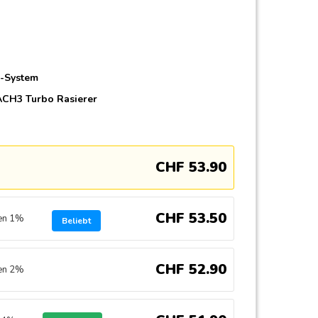
n-System
ACH3 Turbo Rasierer
CHF
53
.
90
CHF
53
.
50
ren 1%
Beliebt
CHF
52
.
90
ren 2%