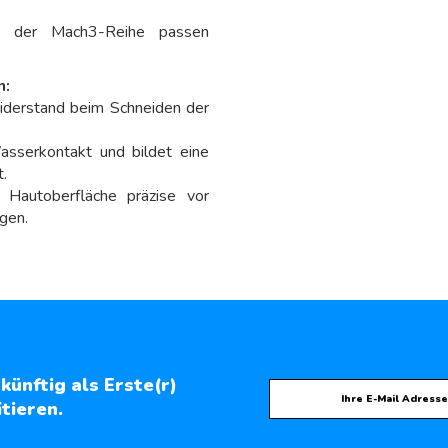
n der Mach3-Reihe passen
n:
iderstand beim Schneiden der
asserkontakt und bildet eine
.
 Hautoberfläche präzise vor
gen.
künftig als Erste(r)
tieren.