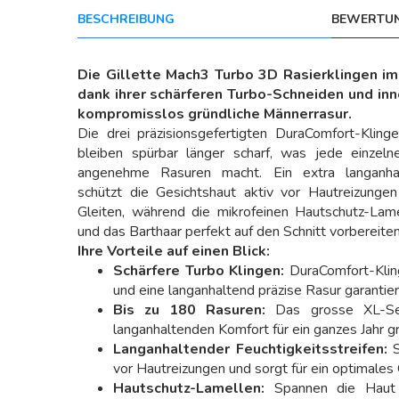
BESCHREIBUNG
BEWERTUN
Die Gillette Mach3 Turbo 3D Rasierklingen i
dank ihrer schärferen Turbo-Schneiden und inno
kompromisslos gründliche Männerrasur.
Die drei präzisionsgefertigten DuraComfort-Kling
bleiben spürbar länger scharf, was jede einzeln
angenehme Rasuren macht. Ein extra langanhalt
schützt die Gesichtshaut aktiv vor Hautreizungen
Gleiten, während die mikrofeinen Hautschutz-Lam
und das Barthaar perfekt auf den Schnitt vorbereiten
Ihre Vorteile auf einen Blick:
Schärfere Turbo Klingen:
DuraComfort-Kling
und eine langanhaltend präzise Rasur garantier
Bis zu 180 Rasuren:
Das grosse XL-Set
langanhaltenden Komfort für ein ganzes Jahr g
Langanhaltender Feuchtigkeitsstreifen:
S
vor Hautreizungen und sorgt für ein optimales 
Hautschutz-Lamellen:
Spannen die Haut 