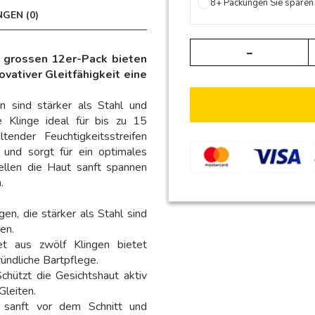
8+ Packungen Sie spare
GEN (0)
m grossen 12er-Pack bieten
vativer Gleitfähigkeit eine
en sind stärker als Stahl und
e Klinge ideal für bis zu 15
ender Feuchtigkeitsstreifen
 und sorgt für ein optimales
ellen die Haut sanft spannen
.
en, die stärker als Stahl sind
en.
 aus zwölf Klingen bietet
ründliche Bartpflege.
chützt die Gesichtshaut aktiv
Gleiten.
sanft vor dem Schnitt und