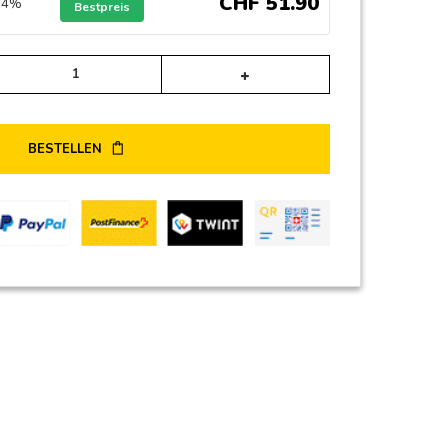
CHF
51
.
90
n 4%
Bestpreis
Alternative:
BESTELLEN