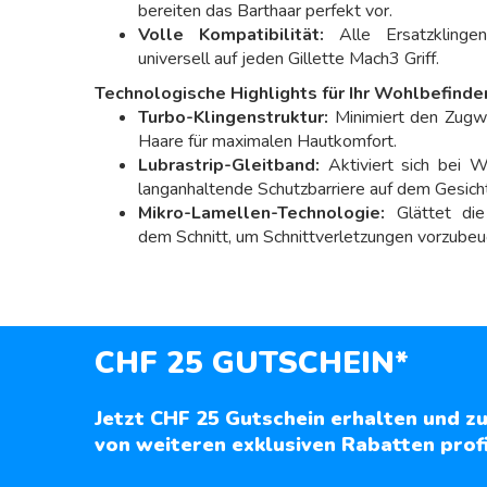
bereiten das Barthaar perfekt vor.
Volle Kompatibilität:
Alle Ersatzklinge
universell auf jeden Gillette Mach3 Griff.
Technologische Highlights für Ihr Wohlbefinde
Turbo-Klingenstruktur:
Minimiert den Zugw
Haare für maximalen Hautkomfort.
Lubrastrip-Gleitband:
Aktiviert sich bei W
langanhaltende Schutzbarriere auf dem Gesicht
Mikro-Lamellen-Technologie:
Glättet die
dem Schnitt, um Schnittverletzungen vorzubeu
CHF 25 GUTSCHEIN*
Jetzt CHF 25 Gutschein erhalten und zu
von weiteren exklusiven Rabatten profi