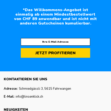
*Das Willkommens-Angebot ist
einmalig ab einem Mindestbestellwert
von CHF 89 anwendbar und ist nicht mit
anderen Gutscheinen kumulierbar.
JETZT PROFITIEREN
KONTAKTIEREN SIE UNS
Adresse:
Schmiedgässli 3, 5615 Fahrwangen
E-Mail:
info@linsenklick.ch
NEUIGKEITEN