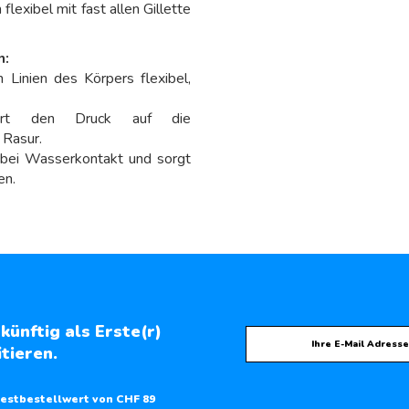
flexibel mit fast allen Gillette
n:
 Linien des Körpers flexibel,
rt den Druck auf die
 Rasur.
 bei Wasserkontakt und sorgt
en.
künftig als Erste(r)
tieren.
estbestellwert von CHF 89