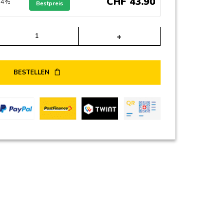
CHF
43
.
90
n 4%
Bestpreis
Alternative:
BESTELLEN