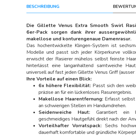
BESCHREIBUNG
BEWERTUN
Die Gillette Venus Extra Smooth Swirl Rasie
6er-Pack sorgen dank ihrer aussergewöhnlic
makellose und konturengenaue Damenrasur.
Das hochentwickelte Klingen-System ist sechsma
Modelle und passt sich jeder Körperkurve vollko
erwischt der Rasierer mühelos selbst feinste Haa
hinterlässt eine langanhaltend samtweiche Haut
universell auf fast jeden Gillette Venus Griff (ausse
Ihre Vorteile auf einen Blick:
6x höhere Flexibilität:
Passt sich den weib
präzise an für ein lückenloses Rasurergebnis.
Makellose Haarentfernung:
Erfasst selbst
an schwierigen Stellen im Handumdrehen.
Seidenweiche Haut:
Garantiert ein l
geschmeidiges Hautgefühl direkt nach der A
Vorteilhafter Vorratspack:
Sechs hochwert
dauerhaft komfortable und gründliche Körperp