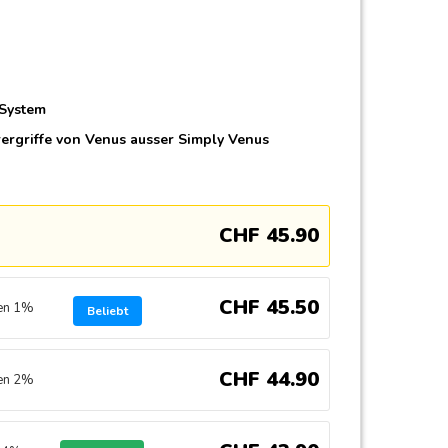
-System
rergriffe von Venus ausser Simply Venus
CHF
45
.
90
CHF
45
.
50
ren 1%
Beliebt
CHF
44
.
90
ren 2%