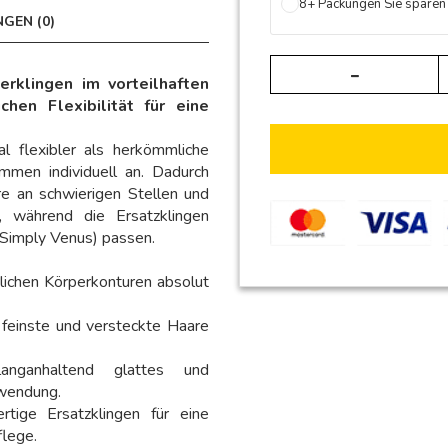
8+ Packungen Sie spare
GEN (0)
rklingen im vorteilhaften
hen Flexibilität für eine
l flexibler als herkömmliche
mmen individuell an. Dadurch
re an schwierigen Stellen und
, während die Ersatzklingen
r Simply Venus) passen.
lichen Körperkonturen absolut
 feinste und versteckte Haare
anganhaltend glattes und
nwendung.
ige Ersatzklingen für eine
flege.