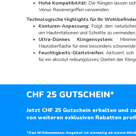
Hohe Kompatibilität:
Die Klingen lassen sich 
Venus Rasierergriffen verwenden.
Technologische Highlights für Ihr Wohlbefinde
Konturen-Anpassung:
Folgt den natürlichen
um Hautirritationen und Schnitte zu vermeiden.
Ultra-Dünnes Klingensystem:
Minimie
Hautoberfläche für eine besonders schonende
Feuchtigkeits-Gleitstreifen:
Aktiviert sich
für ein absolut reibungsloses Gleiten der Kling
CHF 25 GUTSCHEIN*
Jetzt CHF 25 Gutschein erhalten und zu
von weiteren exklusiven Rabatten profi
*Das Willkommens-Angebot ist einmalig ab einem Mind