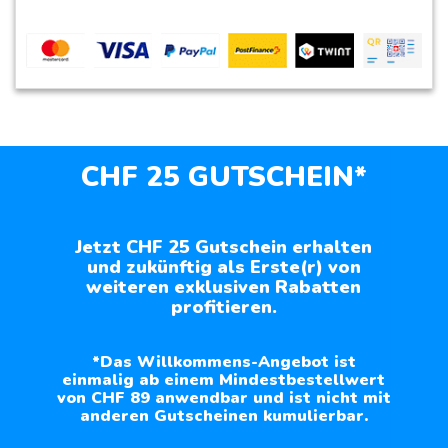
CHF 25 GUTSCHEIN*
Jetzt CHF 25 Gutschein erhalten
und zukünftig als Erste(r) von
weiteren exklusiven Rabatten
profitieren.
*Das Willkommens-Angebot ist
einmalig ab einem Mindestbestellwert
von CHF 89 anwendbar und ist nicht mit
anderen Gutscheinen kumulierbar.