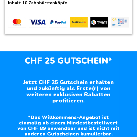
Inhalt: 10 Zahnbürstenköpfe
CHF 25 GUTSCHEIN*
Jetzt CHF 25 Gutschein erhalten
und zukünftig als Erste(r) von
weiteren exklusiven Rabatten
profitieren.
*Das Willkommens-Angebot ist
einmalig ab einem Mindestbestellwert
von CHF 89 anwendbar und ist nicht mit
anderen Gutscheinen kumulierbar.