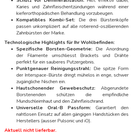
Schutz vor Demineralisation:
Hilft effektiv dabei,
Karies und Zahnfleischentzündungen während einer
kieferorthopädischen Behandlung vorzubeugen.
Kompatibles Kombi-Set:
Die drei Bürstenköpfe
passen unkompliziert auf alle rotierend-oszillierenden
Zahnbürsten der Marke.
Technologische Highlights für Ihr Wohlbefinden:
Spezifische Borsten-Geometrie:
Die Anordnung
der Filamente umschliesst Brackets und Drähte
perfekt für ein sauberes Putzergebnis.
Punktgenauer Reinigungsstrahl:
Die spitze Form
der Interspace-Bürste dringt mühelos in enge, schwer
zugängliche Nischen ein.
Hautschonender Gewebeschutz:
Abgerundete
Borstenenden schützen die empfindliche
Mundschleimhaut und den Zahnfleischrand.
Universelle Oral-B Passform:
Garantiert den
nahtlosen Einsatz auf allen gängigen Handstücken des
Herstellers (ausser Pulsonic und iO).
Aktuell nicht lieferbar.