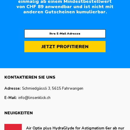
einmalig ab einem Mindestbestellwert
von CHF 89 anwendbar und ist nicht mit
anderen Gutscheinen kumulierbar.
JETZT PROFITIEREN
KONTAKTIEREN SIE UNS
Adresse:
Schmiedgässli 3, 5615 Fahrwangen
E-Mail:
info@linsenklick.ch
NEUIGKEITEN
Air Optix plus HydraGlyde for Astigmatism 6er ab nur