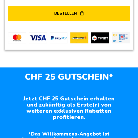
BESTELLEN
CHF 25 GUTSCHEIN*
Jetzt CHF 25 Gutschein erhalten
und zukünftig als Erste(r) von
weiteren exklusiven Rabatten
profitieren.
*Das Willkommens-Angebot ist