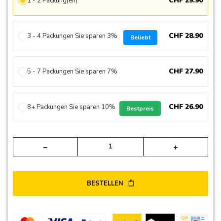
CHF
29
.
90
1 - 2 Packung(en)
CHF
28
.
90
3 - 4 Packungen Sie sparen 3%
Beliebt
CHF
27
.
90
5 - 7 Packungen Sie sparen 7%
CHF
26
.
90
8+ Packungen Sie sparen 10%
Bestpreis
Alte
BESTELLEN