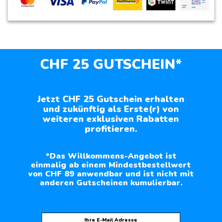
CHF 25 GUTSCHEIN*
Jetzt CHF 25 Gutschein erhalten
und zukünftig als Erste(r) von
weiteren exklusiven Rabatten
profitieren.
*Das Willkommens-Angebot ist
einmalig ab einem Mindestbestellwert
von CHF 89 anwendbar und ist nicht mit
anderen Gutscheinen kumulierbar.