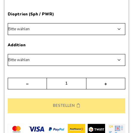
Dioptrien (Sph / PWR)
Addition
Alte
BESTELLEN