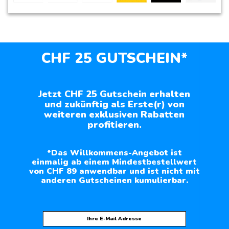
CHF 25 GUTSCHEIN*
Jetzt CHF 25 Gutschein erhalten
und zukünftig als Erste(r) von
weiteren exklusiven Rabatten
profitieren.
*Das Willkommens-Angebot ist
einmalig ab einem Mindestbestellwert
von CHF 89 anwendbar und ist nicht mit
anderen Gutscheinen kumulierbar.