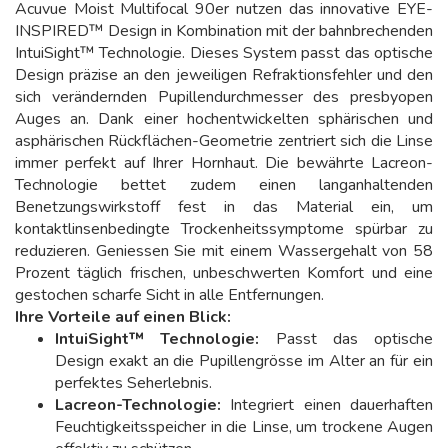
Acuvue Moist Multifocal 90er nutzen das innovative EYE-
INSPIRED™ Design in Kombination mit der bahnbrechenden
IntuiSight™ Technologie. Dieses System passt das optische
Design präzise an den jeweiligen Refraktionsfehler und den
sich verändernden Pupillendurchmesser des presbyopen
Auges an. Dank einer hochentwickelten sphärischen und
asphärischen Rückflächen-Geometrie zentriert sich die Linse
immer perfekt auf Ihrer Hornhaut. Die bewährte Lacreon-
Technologie bettet zudem einen langanhaltenden
Benetzungswirkstoff fest in das Material ein, um
kontaktlinsenbedingte Trockenheitssymptome spürbar zu
reduzieren. Geniessen Sie mit einem Wassergehalt von 58
Prozent täglich frischen, unbeschwerten Komfort und eine
gestochen scharfe Sicht in alle Entfernungen.
Ihre Vorteile auf einen Blick:
IntuiSight™ Technologie:
Passt das optische
Design exakt an die Pupillengrösse im Alter an für ein
perfektes Seherlebnis.
Lacreon-Technologie:
Integriert einen dauerhaften
Feuchtigkeitsspeicher in die Linse, um trockene Augen