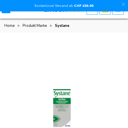
Kostenloser Versand ab
CHF
150
.00
Home
>
Produkt Marke
>
Systane