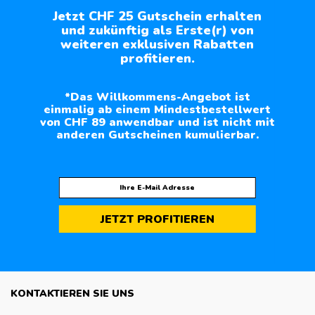
Jetzt CHF 25 Gutschein erhalten
und zukünftig als Erste(r) von
weiteren exklusiven Rabatten
profitieren.
*Das Willkommens-Angebot ist
einmalig ab einem Mindestbestellwert
von CHF 89 anwendbar und ist nicht mit
anderen Gutscheinen kumulierbar.
JETZT PROFITIEREN
KONTAKTIEREN SIE UNS