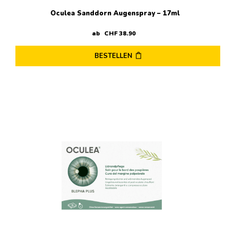
Oculea Sanddorn Augenspray – 17ml
ab
CHF
38
.
90
BESTELLEN