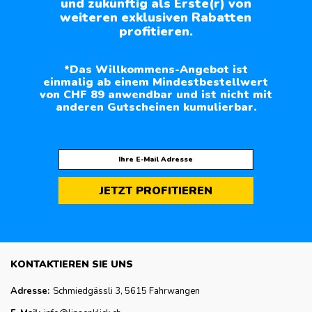
und zukünftig als Erste(r) von
weiteren exklusiven Rabatten
profitieren.
*Das Willkommens-Angebot ist
einmalig ab einem Mindestbestellwert
von CHF 89 anwendbar und ist nicht mit
anderen Gutscheinen kumulierbar.
JETZT PROFITIEREN
KONTAKTIEREN SIE UNS
Adresse:
Schmiedgässli 3, 5615 Fahrwangen