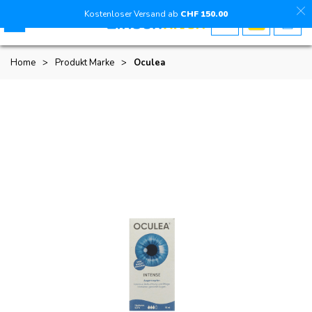
Kostenloser Versand ab
CHF
150
.00
Home
>
Produkt Marke
>
Oculea