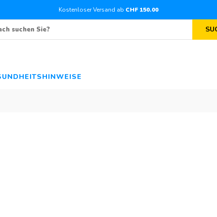
Kostenloser Versand ab
CHF
150
.00
SU
SUNDHEITSHINWEISE