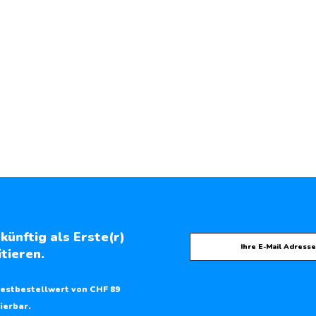
künftig als Erste(r)
tieren.
estbestellwert von CHF 89
ierbar.