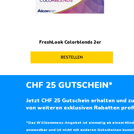
FreshLook Colorblends 2er
BESTELLEN
CHF 25 GUTSCHEIN*
Jetzt CHF 25 Gutschein erhalten und zu
von weiteren exklusiven Rabatten profi
*Das Willkommens-Angebot ist einmalig ab einem Mind
anwendbar und ist nicht mit anderen Gutscheinen kumul