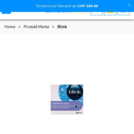
Kostenloser Versand ab
CHF
150
.00
Home
>
Produkt Marke
>
Blink