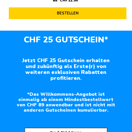
ab
CHF
22
.
90
BESTELLEN
CHF 25 GUTSCHEIN*
Jetzt CHF 25 Gutschein erhalten
und zukünftig als Erste(r) von
weiteren exklusiven Rabatten
profitieren.
*Das Willkommens-Angebot ist
einmalig ab einem Mindestbestellwert
von CHF 89 anwendbar und ist nicht mit
anderen Gutscheinen kumulierbar.