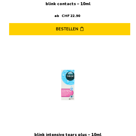
blink contacts – 10ml
ab
CHF
22
.
90
BESTELLEN
blink intensive tears plus – 10ml