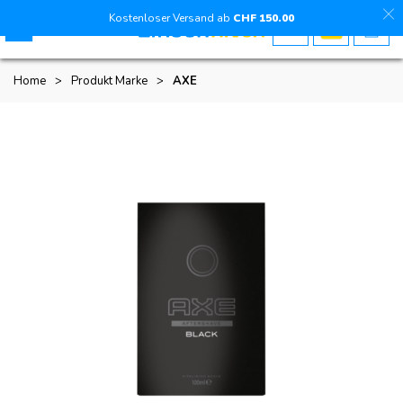
Kostenloser Versand ab
CHF
150
.00
Home
>
Produkt Marke
>
AXE