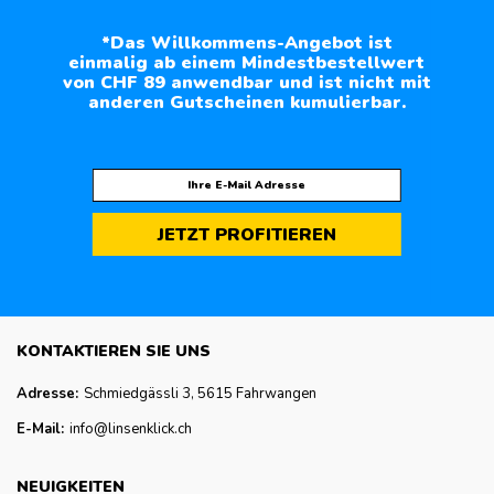
*Das Willkommens-Angebot ist
einmalig ab einem Mindestbestellwert
von CHF 89 anwendbar und ist nicht mit
anderen Gutscheinen kumulierbar.
JETZT PROFITIEREN
KONTAKTIEREN SIE UNS
Adresse:
Schmiedgässli 3, 5615 Fahrwangen
E-Mail:
info@linsenklick.ch
NEUIGKEITEN