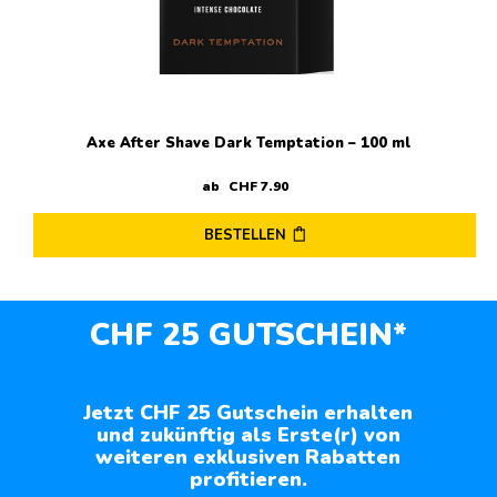
Axe After Shave Dark Temptation – 100 ml
ab
CHF
7
.
90
BESTELLEN
CHF 25 GUTSCHEIN*
Jetzt CHF 25 Gutschein erhalten
und zukünftig als Erste(r) von
weiteren exklusiven Rabatten
profitieren.