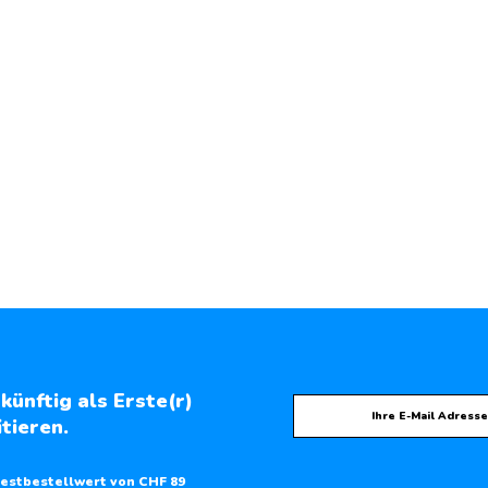
künftig als Erste(r)
tieren.
estbestellwert von CHF 89