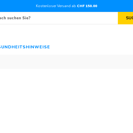
Kostenloser Versand ab
CHF
150
.00
SU
SUNDHEITSHINWEISE