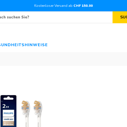
Kostenloser Versand ab
CHF
150
.00
SU
SUNDHEITSHINWEISE