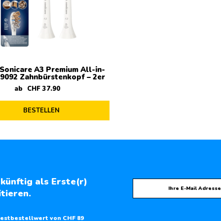
 Sonicare A3 Premium All-in-
9092 Zahnbürstenkopf – 2er
ab
CHF
37
.
90
BESTELLEN
künftig als Erste(r)
tieren.
estbestellwert von CHF 89