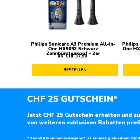
Philips Sonicare A3 Premium All-in-
Philips
One HX9092 Schwarz
One HX
Zahnbürstenkopf – 2er
ab
CHF
37
.
90
BESTELLEN
CHF 25 GUTSCHEIN*
Jetzt CHF 25 Gutschein erhalten und zu
von weiteren exklusiven Rabatten profi
*Das Willkommens-Angebot ist einmalig ab einem Mind