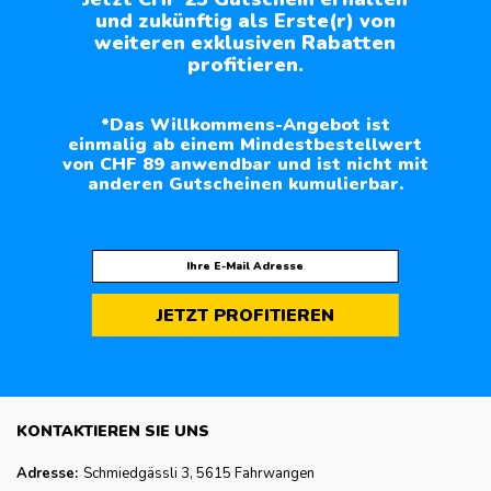
und zukünftig als Erste(r) von
weiteren exklusiven Rabatten
profitieren.
*Das Willkommens-Angebot ist
einmalig ab einem Mindestbestellwert
von CHF 89 anwendbar und ist nicht mit
anderen Gutscheinen kumulierbar.
JETZT PROFITIEREN
KONTAKTIEREN SIE UNS
Adresse:
Schmiedgässli 3, 5615 Fahrwangen