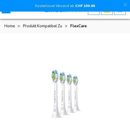
Kostenloser Versand ab
CHF
150
.00
Home
>
Produkt Kompatibel Zu
>
FlexCare