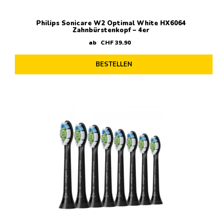
Philips Sonicare W2 Optimal White HX6064
Zahnbürstenkopf – 4er
ab
CHF
39
.
90
BESTELLEN